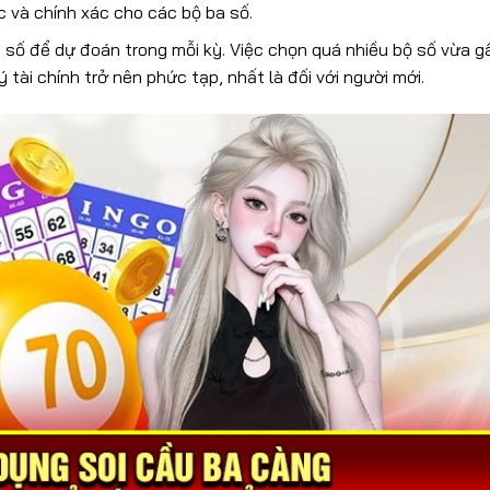
 và chính xác cho các bộ ba số.
a số để dự đoán trong mỗi kỳ. Việc chọn quá nhiều bộ số vừa g
lý tài chính trở nên phức tạp, nhất là đối với người mới.