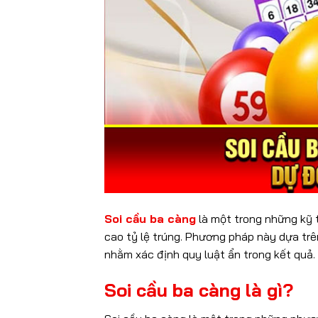
Soi cầu ba càng
là một trong những kỹ 
cao tỷ lệ trúng. Phương pháp này dựa trê
nhằm xác định quy luật ẩn trong kết quả.
Soi cầu ba càng là gì?