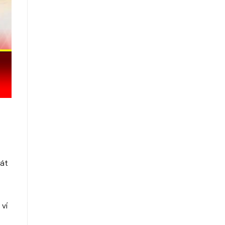
sát
ví