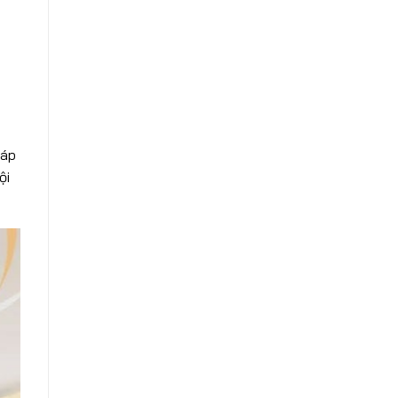
háp
ội