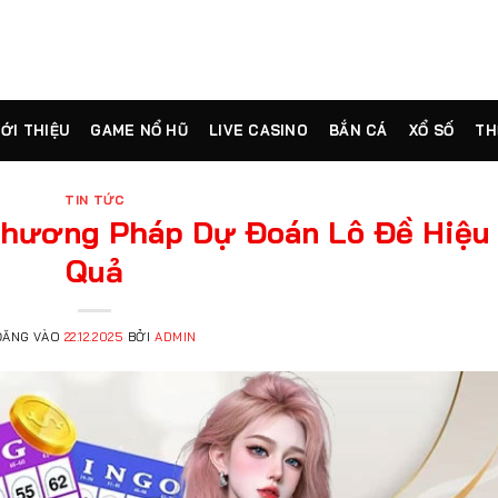
IỚI THIỆU
GAME NỔ HŨ
LIVE CASINO
BẮN CÁ
XỔ SỐ
TH
TIN TỨC
Phương Pháp Dự Đoán Lô Đề Hiệu
Quả
ĐĂNG VÀO
22.12.2025
BỞI
ADMIN