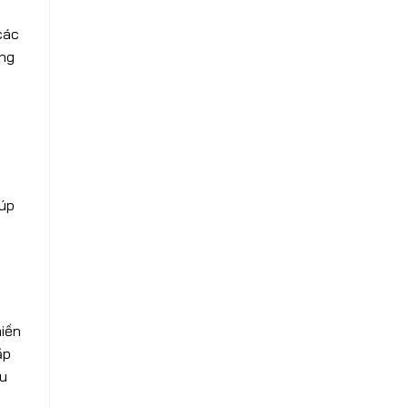
các
úng
iúp
miền
ặp
au