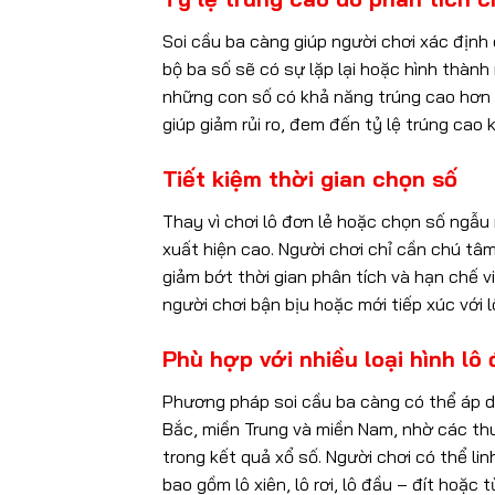
Soi cầu ba càng giúp người chơi xác định 
bộ ba số sẽ có sự lặp lại hoặc hình thành 
những con số có khả năng trúng cao hơn 
giúp giảm rủi ro, đem đến tỷ lệ trúng cao k
Tiết kiệm thời gian chọn số
Thay vì chơi lô đơn lẻ hoặc chọn số ngẫu 
xuất hiện cao. Người chơi chỉ cần chú tâ
giảm bớt thời gian phân tích và hạn chế 
người chơi bận bịu hoặc mới tiếp xúc với l
Phù hợp với nhiều loại hình lô 
Phương pháp soi cầu ba càng có thể áp dụn
Bắc, miền Trung và miền Nam, nhờ các thu
trong kết quả xổ số. Người chơi có thể li
bao gồm lô xiên, lô rơi, lô đầu – đít hoặc 