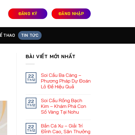
ĐĂNG KÝ
ĐĂNG NHẬP
Ể THAO
TIN TỨC
BÀI VIẾT MỚI NHẤT
Soi Cầu Ba Càng –
22
Th12
Phương Pháp Dự Đoán
Lô Đề Hiệu Quả
Soi Cầu Rồng Bạch
22
Th12
Kim – Khám Phá Con
Số Vàng Tại Nohu
Bắn Cá Xu – Giải Trí
22
Th12
Đỉnh Cao, Săn Thưởng