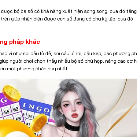
định được bộ ba số có khả năng xuất hiện song song, qua đó tăng
ật trên giúp nhận diện được con số đang có chu kỳ lặp, qua đó
ơng pháp khác
hác ví như soi cầu lô đề, soi cầu lô rơi, cầu kép, các phương p
 giúp người chơi chọn thấy nhiều bộ số phù hợp, nâng cao cơ h
 trên một phương pháp duy nhất.