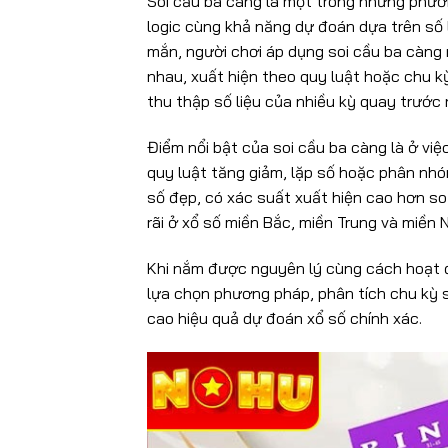
Soi cầu ba càng là một trong những phươn
logic cùng khả năng dự đoán dựa trên số 
mắn, người chơi áp dụng soi cầu ba càng 
nhau, xuất hiện theo quy luật hoặc chu 
thu thập số liệu của nhiều kỳ quay trước 
Điểm nổi bật của soi cầu ba càng là ở vi
quy luật tăng giảm, lặp số hoặc phân nhó
số đẹp, có xác suất xuất hiện cao hơn so
rãi ở xổ số miền Bắc, miền Trung và miền 
Khi nắm được nguyên lý cùng cách hoạt độ
lựa chọn phương pháp, phân tích chu kỳ 
cao hiệu quả dự đoán xổ số chính xác.