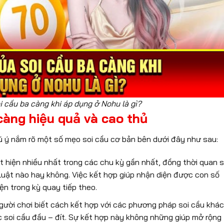
 cầu ba càng khi áp dụng ở Nohu là gì?
càng hiệu quả và cao thủ
hú ý nắm rõ một số mẹo soi cầu cơ bản bên dưới đây như sau:
t hiện nhiều nhất trong các chu kỳ gần nhất, đồng thời quan 
uật nào hay không. Việc kết hợp giúp nhận diện được con số
ện trong kỳ quay tiếp theo.
gười chơi biết cách kết hợp với các phương pháp soi cầu khác 
c soi cầu đầu – đít. Sự kết hợp này không những giúp mở rộng