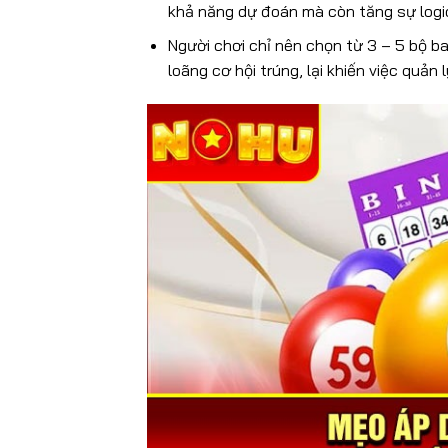
khả năng dự đoán mà còn tăng sự logic
Người chơi chỉ nên chọn từ 3 – 5 bộ b
loãng cơ hội trúng, lại khiến việc quản 